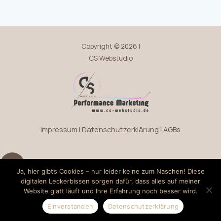
Copyright © 2026 |
CS Webstudio
Impressum
|
Datenschutzerklärung
|
AGBs
Ja, hier gibt’s Cookies – nur leider keine zum Naschen! Diese
digitalen Leckerbissen sorgen dafür, dass alles auf meiner
Website glatt läuft und Ihre Erfahrung noch besser wird.
Einverstanden
Datenschutzerklärung