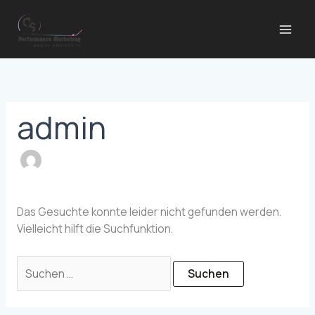
Zum
Suchen
Inhalt
nach:
springen
admin
Das Gesuchte konnte leider nicht gefunden werden.
Vielleicht hilft die Suchfunktion.